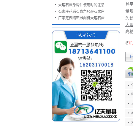
其
大理石床身构件使用时的注意
量
石家庄花岗石直角尺@石家庄
久
厂家定做精密雕刻机大理石床
大
高
将
印
上
印