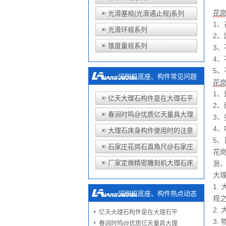
花
光滑塞规(光滑通止规)系列
1、
光滑环规系列
2
锥度量规系列
3
4
5
印刷机底座、构件常见问题
花
1、比
亿天大理石构件是在大理石平
2、
春涧时鸣@优质亿天量具大理
3、弹
4、
大理石床身构件使用时的注意
5、
石家庄花岗石直角尺@石家庄
花
厂家定做精密雕刻机大理石床
浙
大
1.
印刷机底座、构件热点动态
规之
2.
亿天大理石构件是在大理石平
3.
春涧时鸣@优质亿天量具大理