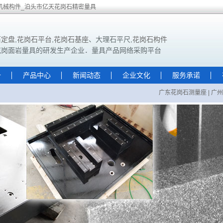
机械构件_泊头市亿天花岗石精密量具
石定盘
,
花岗石平台
,
花岗石基座
、大理石平尺,
花岗石构件
花岗面岩量具的研发生产企业．量具产品网络采购平台
册
产品中心
新闻动态
企业文化
服务承诺
广东花岗石测量座
|
广州大