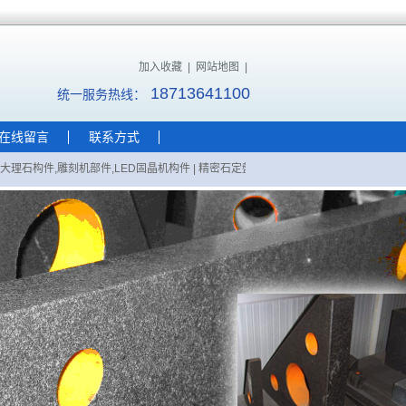
加入收藏
|
网站地图
|
18713641100
统一服务热线：
在线留言
联系方式
理石构件,雕刻机部件,LED固晶机构件
|
精密石定盤,精密石板,精密石定盘
|
精密花岗石