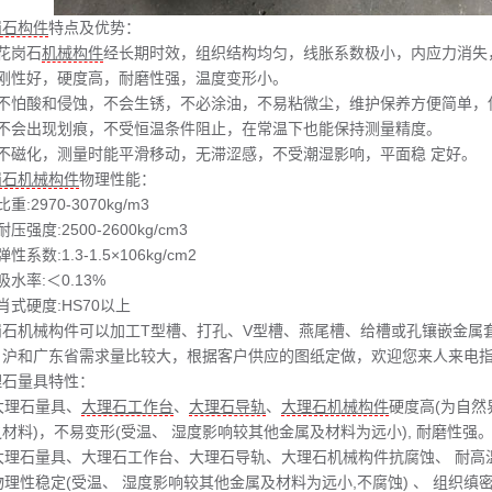
岗石构件
特点及优势：
花岗石
机械构件
经长期时效，组织结构均匀，线胀系数极小，内应力消失
、刚性好，硬度高，耐磨性强，温度变形小。
、不怕酸和侵蚀，不会生锈，不必涂油，不易粘微尘，维护保养方便简单，
、不会出现划痕，不受恒温条件阻止，在常温下也能保持测量精度。
、不磁化，测量时能平滑移动，无滞涩感，不受潮湿影响，平面稳 定好。
岗石机械构件
物理性能：
重:2970-3070kg/m3
耐压强度:2500-2600kg/cm3
性系数:1.3-1.5×106kg/cm2
吸水率:＜0.13%
肖式硬度:HS70以上
岗石机械构件可以加工T型槽、打孔、V型槽、燕尾槽、给槽或孔镶嵌金属
、沪和广东省需求量比较大，根据客户供应的图纸定做，欢迎您来人来电
理石量具特性：
 大理石量具、
大理石工作台
、
大理石导轨
、
大理石机械构件
硬度高(为自然
材料)，不易变形(受温、 湿度影响较其他金属及材料为远小), 耐磨性强
 大理石量具、大理石工作台、大理石导轨、大理石机械构件抗腐蚀、 耐高
 物理性稳定(受温、 湿度影响较其他金属及材料为远小,不腐蚀) 、 组织