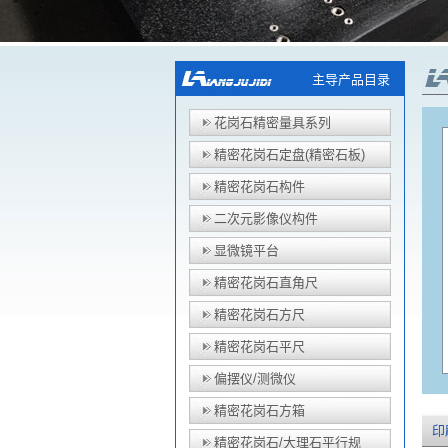
主导产品目录
花岗石精密量具系列
精密花岗石定盘(精密石板)
精密花岗石构件
二次元影像仪构件
显微镜平台
精密花岗石直角尺
精密花岗石方尺
精密花岗石平尺
偏摆仪/测微仪
精密花岗石方箱
印
精密花岗石/大理石平行规