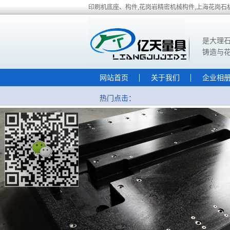
印刷机底座、构件,花岗岩精密机械构件,上海花岗石
是
大理
铸造与
网站首页
关于我们
企业相
热门点击：