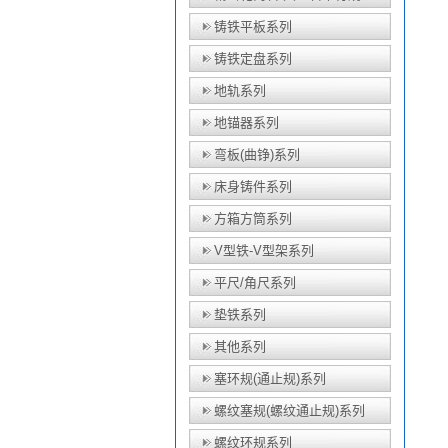
铸铁平板系列
铸铁定盘系列
地轨系列
地锚器系列
弯板(曲铮)系列
床身铸件系列
方箱方筒系列
V型铁-V型架系列
平尺/角尺系列
垫铁系列
其他系列
塞环规(通止规)系列
螺纹塞规(螺纹通止规)系列
螺纹环规系列