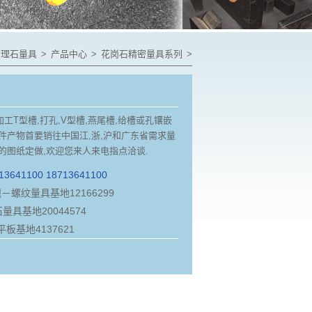
大理石量具
>
产品中心
>
花岗石精密量具系列
>
加工T型槽,打孔,V型槽,燕尾槽,给槽或孔镶嵌
件产物首要销往中国江,浙,沪和广东省需求量
的图纸定做,欢迎您来人来电指点洽谈.
13641100 18713641100
12166299
20044574
4137621